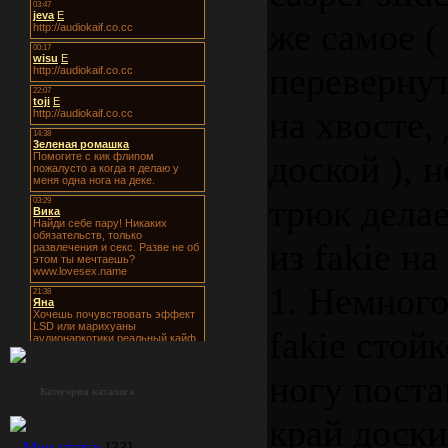
же самое ( 
перевернут
на хвосте, 
доской ), н
трюк делае
из fakie на
1. Немного
fakie стой
ногу поста
Категории каталога
край доски
Мои статьи
[33]