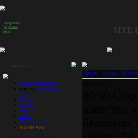
Воскресенье
SITE
09.08.2026
13:45
Меню сайта
Начало
»
Статьи
»
Мои ст
Главная страница
50/50 Casper
Наш чат
unexpected-
50/50 Casp
road
Видео
известен м
Трюки
Форум
Фото
благодаря
Гостевая книга
МИНИ ЧАТ
casper slid