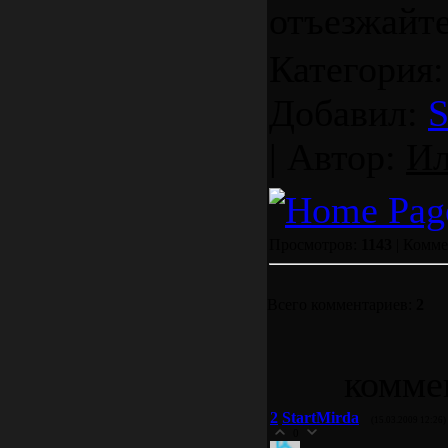
отъезжайте
Категория
Добавил:
S
| Автор:
И
Просмотров:
1143
| Комм
Всего комментариев:
2
комме
2
StartMirda
(15.03.2009 12:26)
0