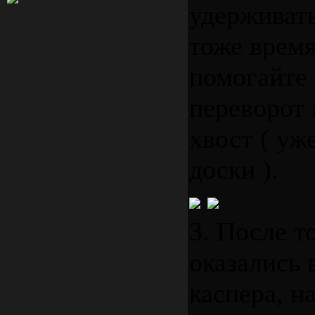
удерживать
тоже время
помогайте
переворот 
хвост ( уж
доски ).
3. После т
оказались 
каспера, н