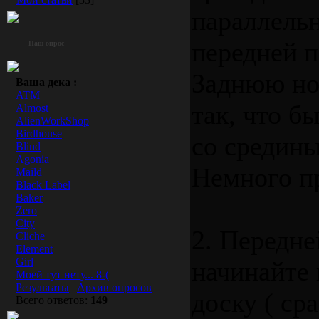
параллельн
передней п
Наш опрос
Заднюю но
Ваша дека :
ATM
так, что б
Almost
AlienWorkShop
Birdhouse
со средины
Blind
Agonia
Немного п
Maild
Black Label
Baker
Zero
City
2. Передне
Cliche
Element
Girl
начинайте 
Моей тут нету... 8-(
Результаты
|
Архив опросов
доску ( ср
Всего ответов:
149