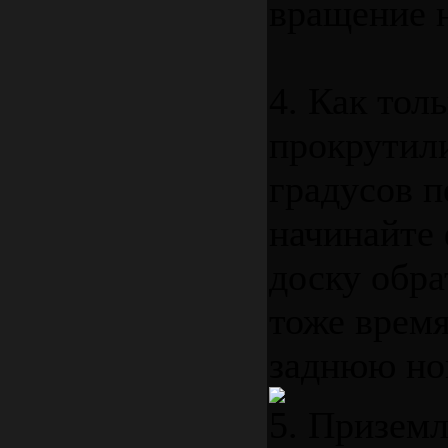
вращение н
4. Как тол
прокрутил
градусов п
начинайте
доску обра
тоже время
заднюю ног
5. Приземл