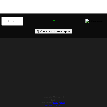
Copyright MyCorp ©
2006
Бесплатный
конструктор
сайтов
—
uCoz