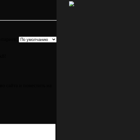
нтариев:
k8!
во сайта и поместить на