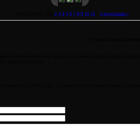
« Предыдущая
| [
1
]
2
3
4
5
6
7
8
9
10
11
|
Следующая »
Порядок вывода комме
цаны у меня вопрос или прозьба! где можна найти сериал скейт s
а фотка классная!
ёня лукин BLUNTSLIDE ....я думая это не сложно ска4ать с друго