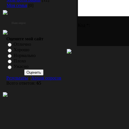
Моя семья
[0]
Наш опрос
Код *:
Оцените мой сайт
Отлично
Хорошо
Нормально
Плохо
Ужасно
Результаты
|
Архив опросов
Всего ответов:
65