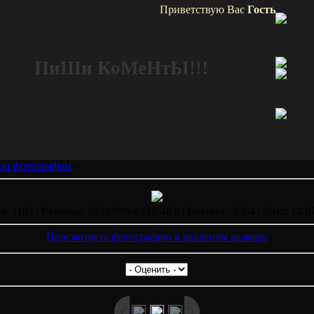
Приветствую Вас
Гость
и КоМеНтЫ!!!
ои фотографии
»
: 1197 | Размеры: 535x799px/119.4Kb | Рейтинг: 3.2/4 | Дата: 14.0
Просмотреть фотографию в реальном размере