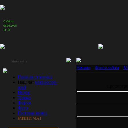
Суббота
ПиШ
08.08.2026
11:30
Меню сайта
Начало
»
Фотоальбом
»
М
Главная страница
Наш чат
unexpected-
Просмотров
road
Видео
Трюки
Форум
Фото
Гостевая книга
МИНИ ЧАТ